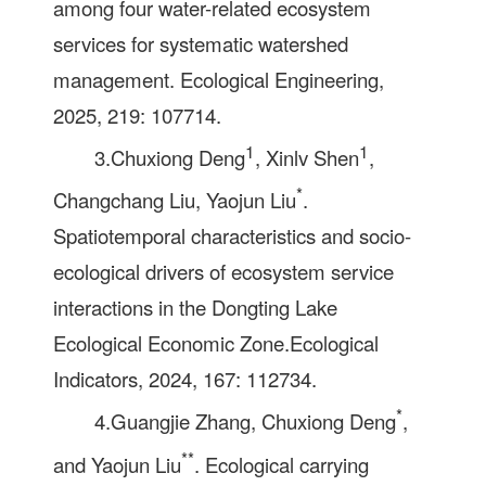
among four water-related ecosystem
services for systematic watershed
management. Ecological Engineering,
2025, 219: 107714.
1
1
3.Chuxiong Deng
, Xinlv Shen
,
*
Changchang Liu, Yaojun Liu
.
Spatiotemporal characteristics and socio-
ecological drivers of ecosystem service
interactions in the Dongting Lake
Ecological Economic Zone.Ecological
Indicators, 2024, 167: 112734.
*
4.Guangjie Zhang, Chuxiong Deng
,
**
and Yaojun Liu
. Ecological carrying