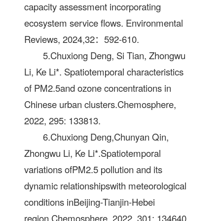
capacity assessment incorporating
ecosystem service ﬂows. Environmental
Reviews, 2024,32：592-610.
5.Chuxiong Deng, Si Tian, Zhongwu
Li, Ke Li*. Spatiotemporal characteristics
of PM2.5and ozone concentrations in
Chinese urban clusters.Chemosphere,
2022, 295: 133813.
6.Chuxiong Deng,Chunyan Qin,
Zhongwu Li, Ke Li*.Spatiotemporal
variations ofPM2.5 pollution and its
dynamic relationshipswith meteorological
conditions inBeijing-Tianjin-Hebei
region.Chemosphere, 2022, 301: 134640.