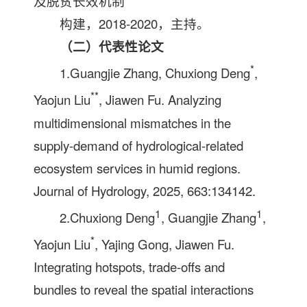
及脱贫长效机制
构建，2018-2020，主持。
（二）代表性论文
*
1.Guangjie Zhang, Chuxiong Deng
,
**
Yaojun Liu
, Jiawen Fu. Analyzing
multidimensional mismatches in the
supply-demand of hydrological-related
ecosystem services in humid regions.
Journal of Hydrology, 2025, 663:134142.
1
1
2.Chuxiong Deng
, Guangjie Zhang
,
*
Yaojun Liu
, Yajing Gong, Jiawen Fu.
Integrating hotspots, trade-offs and
bundles to reveal the spatial interactions