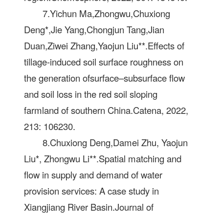
7.Yichun Ma,Zhongwu,Chuxiong
Deng*,Jie Yang,Chongjun Tang,Jian
Duan,Ziwei Zhang,Yaojun Liu**.Effects of
tillage-induced soil surface roughness on
the generation ofsurface–subsurface flow
and soil loss in the red soil sloping
farmland of southern China.Catena, 2022,
213: 106230.
8.Chuxiong Deng,Damei Zhu, Yaojun
Liu*, Zhongwu Li**.Spatial matching and
flow in supply and demand of water
provision services: A case study in
Xiangjiang River Basin.Journal of