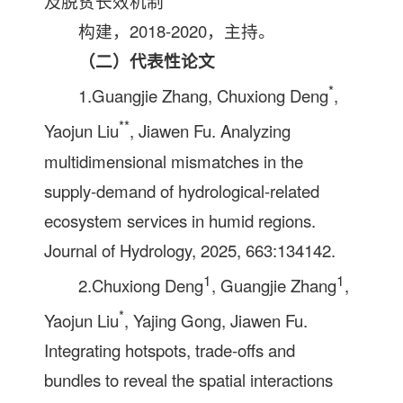
及脱贫长效机制
构建，2018-2020，主持。
（二）代表性论文
*
1.Guangjie Zhang, Chuxiong Deng
,
**
Yaojun Liu
, Jiawen Fu. Analyzing
multidimensional mismatches in the
supply-demand of hydrological-related
ecosystem services in humid regions.
Journal of Hydrology, 2025, 663:134142.
1
1
2.Chuxiong Deng
, Guangjie Zhang
,
*
Yaojun Liu
, Yajing Gong, Jiawen Fu.
Integrating hotspots, trade-offs and
bundles to reveal the spatial interactions