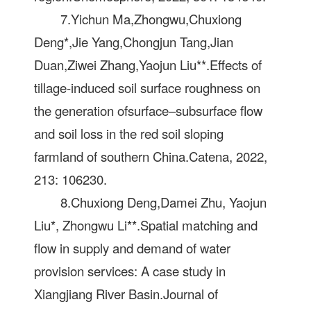
7.Yichun Ma,Zhongwu,Chuxiong
Deng*,Jie Yang,Chongjun Tang,Jian
Duan,Ziwei Zhang,Yaojun Liu**.Effects of
tillage-induced soil surface roughness on
the generation ofsurface–subsurface flow
and soil loss in the red soil sloping
farmland of southern China.Catena, 2022,
213: 106230.
8.Chuxiong Deng,Damei Zhu, Yaojun
Liu*, Zhongwu Li**.Spatial matching and
flow in supply and demand of water
provision services: A case study in
Xiangjiang River Basin.Journal of