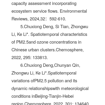
capacity assessment incorporating
ecosystem service ﬂows. Environmental
Reviews, 2024,32：592-610.
5.Chuxiong Deng, Si Tian, Zhongwu
Li, Ke Li*. Spatiotemporal characteristics
of PM2.5and ozone concentrations in
Chinese urban clusters.Chemosphere,
2022, 295: 133813.
6.Chuxiong Deng,Chunyan Qin,
Zhongwu Li, Ke Li*.Spatiotemporal
variations ofPM2.5 pollution and its
dynamic relationshipswith meteorological
conditions inBeijing-Tianjin-Hebei
region.Chemosphere, 2022, 301: 134640.