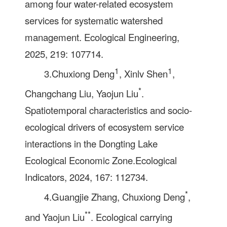
among four water-related ecosystem
services for systematic watershed
management. Ecological Engineering,
2025, 219: 107714.
1
1
3.Chuxiong Deng
, Xinlv Shen
,
*
Changchang Liu, Yaojun Liu
.
Spatiotemporal characteristics and socio-
ecological drivers of ecosystem service
interactions in the Dongting Lake
Ecological Economic Zone.Ecological
Indicators, 2024, 167: 112734.
*
4.Guangjie Zhang, Chuxiong Deng
,
**
and Yaojun Liu
. Ecological carrying