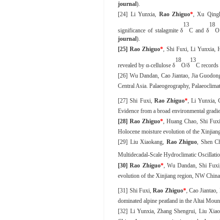
journal
)
.
[24]
Li Yunxia,
Rao Zhiguo
*
, Xu Qingh
13
18
significance of stalagmite δ
C and δ
O 
journal
).
[25]
Rao Zhiguo
*
, Shi Fuxi, Li Yunxia,
18
13
revealed by α-cellulose δ
O/δ
C records 
[26]
Wu Dandan, Cao Jiantao, Jia Guodon
Central Asia. Palaeogeography, Palaeoclima
[27]
Shi Fuxi,
Rao Zhiguo
*
, Li Yunxia, 
Evidence from a broad environmental gradie
[28]
Rao Zhiguo
*
,
Huang
Chao,
Shi
Fux
Holocene moisture evolution of the Xinji
[29]
Liu Xiaokang,
Rao Zhiguo
, Shen C
Multidecadal‐Scale Hydroclimatic Oscillati
[30]
Rao Zhiguo
*
, Wu Dandan, Shi Fuxi,
evolution of the Xinjiang region, NW Chin
[31]
Shi Fuxi,
Rao Zhiguo
*
, Cao Jiantao
dominated alpine peatland in the Altai Moun
[32]
Li Yunxia, Zhang Shengrui, Liu Xia