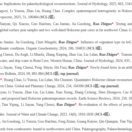
a: Implications for palaeohydrological
reconstructions.
Journal of Hydrology, 2025, 663, 134
gwei,
Li
Yunxia,
Zhao
Lin,
Huang
Chao
.
Complex spatiotemporal heterogeneity in Holoce
hropocene, 2025, 51, 100484
(
SCI-
2
区
)
.
ianyan,
Qu
Xiaoxu,
Guo
Haichun,
Cao
Jiantao,
Jia
Guodong,
Rao Zhiguo
*
. Testing a
 global surface peat samples and two well-dated Holocene peat cores in far northwest China.
ao
Jiantao,
Jia
Guodong,
Chen
Mingzhi,
Rao Zhiguo
*
. Influence of vegetation type on br
climatic conditions. Organic Geochemistry, 2024,
196
, 104831
(
SCI-
3
区
)
.
ng
Chenxi,
Du
Angli,
Li
Miaofa
, Zhang Xinping, Zhao Lin, Liu Lidan,
Rao Zhiguo
*
. Transmi
oil water, and drip water in Remi Cave, Western Hunan, China. Journal of Hydrology, 2024, 635
Li
Jiayan, Yang
Chenxi, Peng
Shiyin, Shi
Fuxi,
Rao Zhiguo
*
. Newly-found ferns in an artif
nce Bulletin, 2024, 69, 881-884
(
SCI-
1
区
; top journal
)
.
o
*
, Huang Chao, Li Yunxia, Liu Lidan, Ma Chunmei
. Quantitative Holocene climate reconstruc
thern China. Global and Planetary Change, 2024, 234, 104390
(
SCI-
1
区
; top journal
)
.
oyao,
Li
Yunxia,
Zhao
Lin,
Liu
Lidan,
Xiao
Xiong,
Zhang
Cicheng,
Shen
Zhongwei,
Cao
Ji
 and proposed land Holocene paleotemperature records. Earth-Science Reviews, 2024, 250, 
, Tian
Yiping
, Li
Jiayan
, Yang
Chenxi
,
Rao
Zhiguo
*
.
Re-evaluation of the effects of preci
ales
.
Journal of Water and Climate Change
,
2023
,
14
(
6
),
1816
-
1830
(
SCI-
4
区
)
.
,
Jia
Guodong,
Li
Yunxia,
Guo
Haichun,
Feng
Zixian,
Guang
Kaiyue,
Qin
Qianqian,
Tian
Yip
rds from southeastern
humid to northwestern arid China
. Palaeogeography, Palaeoclimatolog