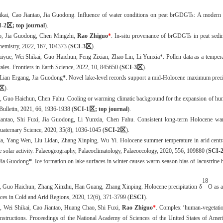
ai, Cao Jiantao, Jia Guodong. Influence of water conditions on peat brGDGTs: A modern inv
I-
2
区
; top journal
)
.
ao, Jia Guodong, Chen Mingzhi,
Rao Zhiguo
*
. In-situ provenance of brGDGTs in peat sedi
chemistry, 2022, 167, 104373
(
SCI-
3
区
).
iyue, Wei Shikai, Guo Haichun, Feng Zixian, Zhao Lin, Li Yunxia*. Pollen data as a temperatu
scales. Frontiers in Earth Science, 2022, 10, 845650
(
SCI-
3
区
).
, Lian Ergang, Jia Guodong
*
. Novel lake-level records support a mid-Holocene maximum precip
区
)
.
, Guo Haichun, Chen Fahu. Cooling or warming climatic background for the expansion of human
 Bulletin, 2021, 66, 1936-1938
(
SCI-1
区
; top journal
)
.
ntao, Shi Fuxi, Jia Guodong, Li Yunxia, Chen Fahu. Consistent long-term Holocene warmin
 Quaternary Science, 2020, 35(8), 1036-1045
(
SCI-
2
区
)
.
ia, Yang Wen, Liu Lidan, Zhang Xinping, Wu Yi. Holocene summer temperature in arid central 
le solar activity. Palaeogeography, Palaeoclimatology, Palaeoecology, 2020, 556, 109880
(
SCI-
 Jia Guodong
*
. Ice formation on lake surfaces in winter causes warm-season bias of lacustrin
18
a, Guo Haichun, Zhang Xinzhu, Han Guang, Zhang Xinping. Holocene precipitation δ
O as a
nces in Cold and Arid Regions, 2020, 12(6), 371-3799
(
ESCI
)
.
, Wei Shikai, Cao Jiantao, Huang Chao, Shi Fuxi,
Rao Zhiguo
*
. Complex ‘human-vegetation
constructions. Proceedings of the National Academy of Sciences of the United States of Ame