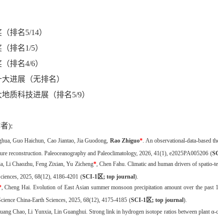
（排名5/14）
（排名1/5）
（排名4/6）
度十大进展（无排名）
大地质科技进展（排名5/9）
者):
hua,
Guo
Haichun,
Cao
Jiantao,
Jia
Guodong,
Rao Zhiguo
*
. An observational-data-based the
ure reconstruction.
Paleoceanography and Paleoclimatology, 2026, 41(1), e2025PA005206
(
S
a,
Li
Chaozhu,
Feng
Zixian,
Yu
Zicheng
*
,
Chen
Fahu
. Climatic and human drivers of spatio-
Sciences, 2025, 68(12), 4186-4201
(
SCI-
1
区
; top journal
)
.
*
,
Cheng
Hai
. Evolution of East Asian summer monsoon precipitation amount over the past 1
Science China-Earth Sciences, 2025, 68(12), 4175-4185
(
SCI-
1
区
; top journal
)
.
Huang Chao, Li Yunxia, Lin Guanghui. Strong link in hydrogen isotope ratios between plant α-c