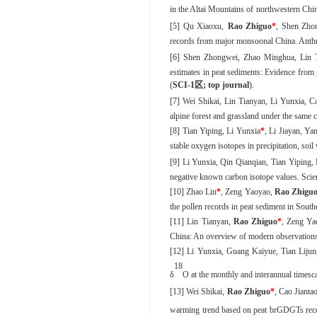
in the Altai Mountains of
northwestern Chin
[5]
Qu
Xiaoxu,
Rao Zhiguo
*
,
Shen
Zhon
records from major monsoonal China
. Ant
[6]
Shen
Zhongwei,
Zhao
Minghua,
Lin
T
estimates in peat sediments: Evidence from
(
SCI-
1
区
; top journal
)
.
[7]
Wei
Shikai,
Lin
Tianyan,
Li
Yunxia,
C
alpine forest and grassland under the same 
[8]
Tian
Yiping,
Li
Yunxia
*
,
Li
Jiayan,
Ya
stable oxygen isotopes in precipitation, s
[9]
Li Yunxia, Qin
Qianqian, Tian
Yiping, 
negative known carbon isotope values. Scie
[10]
Zhao Lin
*
, Zeng Yaoyao,
Rao Zhigu
the pollen records in peat sediment in Sou
[11]
Lin
Tianyan,
Rao Zhiguo
*
,
Zeng
Ya
China: An overview of modern observations
[12]
Li
Yunxia
, Guang
Kaiyue
, Tian
Lijun
18
δ
O at the monthly and interannual timesc
[13]
Wei
Shikai,
Rao
Zhiguo
*
,
Cao
Jiantao
warming trend based on peat brGDGTs reco