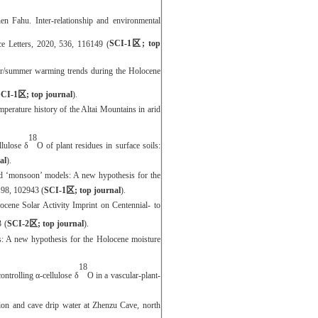
 Fahu. Inter-relationship and environmental
ce Letters, 2020, 536, 116149 (
SCI-1
区
; top
r/summer warming trends during the Holocene
SCI-1
区
; top journal
).
erature history of the Altai Mountains in arid
18
llulose δ
O of plant residues in surface soils:
al
).
nd ‘monsoon’ models: A new hypothesis for the
198,
102943
(
SCI-1
区
; top journal
)
.
ocene Solar Activity Imprint on Centennial‐ to
3
(
SCI-
2
区
; top journal
)
.
: A new hypothesis for the Holocene moisture
18
ntrolling α-cellulose δ
O in a vascular-plant-
ation and cave drip water at Zhenzu Cave, north