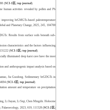
188
(
SCI-
1
区
; top journal
)
.
ne human activities
revealed by pollen and Pb
nd improving brGMGTs-based paleotemperature
 Global and Planetary Change, 2025, 245, 104700
GDGTs: Results from surface soils beneath sub-
ssion characteristics and the factors influencing
, 131222
(
SCI-
1
区
; top journal
)
.
icially illuminated deep karst cave have the most
tion and anthropogenic impact analysis based on
antao,
Jia
Guodong
. Sedimentary brGDGTs in
104694
(
SCI-
1
区
; top journal
)
.
pitation amount and temperature on precipitation
ing,
Li
Jiayan,
Li
Siqi,
Chen
Mingzhi
.
Holocene
y, Palaeoecology, 2023, 619, 111528
(
SCI-
2
区
;