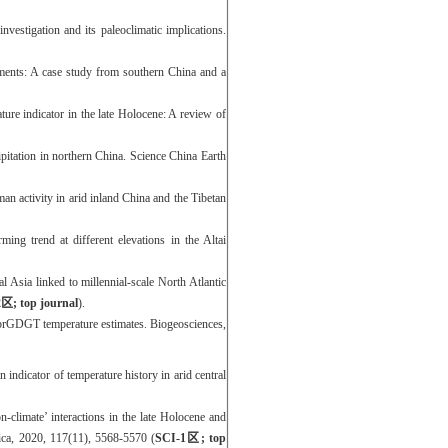
estigation and its paleoclimatic implications.
ments: A case study from southern China and a
re indicator in the late Holocene: A review of
itation in northern China. Science China Earth
 activity in arid inland China and the Tibetan
g trend at different elevations in the Altai
Asia linked to millennial-scale North Atlantic
2
区
; top journal
)
.
e brGDGT temperature estimates. Biogeosciences,
n indicator of temperature history in arid central
-climate’ interactions in the late Holocene and
rica, 2020, 117(11), 5568-5570 (
SCI-1
区
; top