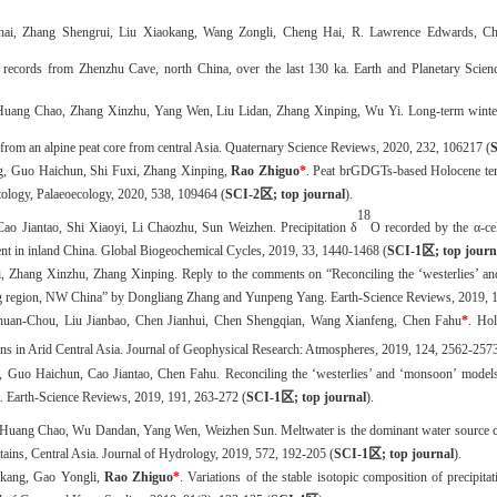
ai, Zhang Shengrui, Liu Xiaokang, Wang Zongli, Cheng Hai, R. Lawrence Edwards, Chen
records from Zhenzhu Cave, north China, over the last 130 ka. Earth and Planetary Scien
 Huang Chao, Zhang Xinzhu, Yang Wen, Liu Lidan, Zhang Xinping, Wu Yi. Long-term winte
from an alpine peat core from central Asia.
Quaternary Science Reviews
, 2020, 232, 106217 (
g, Guo Haichun, Shi Fuxi, Zhang Xinping,
Rao Zhiguo
*
. Peat brGDGTs-based Holocene temp
tology, Palaeoecology, 2020, 538, 109464 (
SCI-
2
区
; top journal
).
18
Cao Jiantao, Shi Xiaoyi, Li Chaozhu, Sun Weizhen. Precipitation δ
O recorded by the α‐ce
nt in inland China. Global Biogeochemical Cycles, 2019, 33, 1440-1468 (
SCI-1
区
; top journ
i,
Zhang
Xinzhu,
Zhang
Xinping
. Reply to the comments on “Reconciling the ‘westerlies’ a
ang region, NW China” by Dongliang Zhang and Yunpeng Yang.
Earth-Science Reviews, 2019,
huan‐Chou, Liu Jianbao, Chen Jianhui, Chen Shengqian, Wang Xianfeng, Chen Fahu
*
. Hol
ons in Arid Central Asia. Journal of Geophysical Research: Atmospheres, 2019, 124, 2562-257
 Guo Haichun, Cao Jiantao, Chen Fahu. Reconciling the ‘westerlies’ and ‘monsoon’ models
a. Earth-Science Reviews, 2019, 191, 263-272
(
SCI-1
区
; top journal
)
.
, Huang Chao, Wu Dandan, Yang Wen, Weizhen Sun. Meltwater is the dominant water source co
tains, Central Asia. Journal of Hydrology, 2019, 572, 192-205
(
SCI-
1
区
; top journal
)
.
okang, Gao Yongli,
Rao Zhiguo
*
. Variations of the stable isotopic composition of precipit