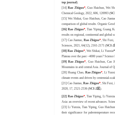
top journal
)
.
[14]
Rao Zhiguo
*
, Guo Haichun, Wei Shik
Chemical Geology, 2022, 606, 120993
(
SC
[15]
Wei Shikai, Guo Haichun, Cao Jiant
comparison of global results. Organic Geo
[16]
Rao Zhiguo
*
, Tian Yiping, Guang Ka
results on regional, continental and global 
[17]
Cao Jiantao,
Rao Zhiguo
*
, Shi Fuxi
Sciences, 2021, 64(12), 2161-2171
(
SCI-
2
[18]
Rao Zhiguo
*
, Wei Shikai, Li Yunxia
*
Plateau over the past ~4000 years? Science
[19]
Rao Zhiguo
*
, Guo Haichun, Cao Jia
Mountains in arid central Asia. Journal of
[20]
Huang Chao,
Rao Zhiguo
*
, Li Yunx
climate events and driven by centennial-sca
[21]
Cao Jiantao,
Rao Zhiguo
*
, Shi Fuxi,
2020, 17, 2521-2536
(
SCI-
2
区
)
.
[22]
Rao Zhiguo
*
, Tian Yiping, Li Yunxi
Asia: an overview of recent advances. Scie
[23]
Li Yunxia, Tian Yiping, Guo Haichun
their significance for paleotemperature re