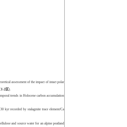
oretical assessment of the impact of intact polar
CI-
2
区
)
.
temporal trends in Holocene carbon accumulation
30 kyr recorded by stalagmite trace element/Ca
ellulose and
source water for an alpine peatland